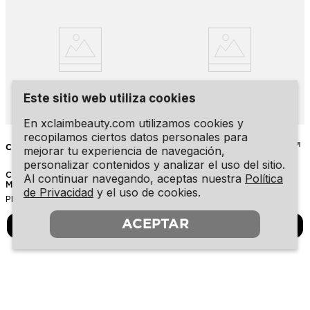
Este sitio web utiliza cookies
En xclaimbeauty.com utilizamos cookies y
recopilamos ciertos datos personales para
CLINIQUE
ARTDECO
mejorar tu experiencia de navegación,
personalizar contenidos y analizar el uso del sitio.
Clinique Dramatically Different
Hyaluronic + Replumping Cream
Al continuar navegando, aceptas nuestra
Política
Moisturizing Lotion + SPF 50 75ml
50ml
de Privacidad
y el uso de cookies.
$
43
.
00
$
48
.
95
PRECIO REGULAR:
PRECIO REGULAR:
ACEPTAR