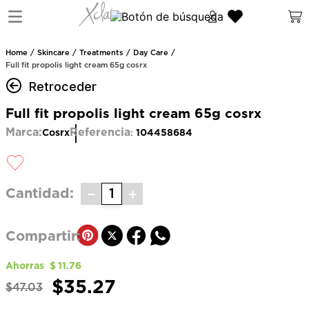
Skincare
Treatments
Day Care
Full fit propolis light cream 65g cosrx
Retroceder
Full fit propolis light cream 65g cosrx
Marca:
Referencia
Cosrx
104458684
:
－
＋
Cantidad
Ahorras
$
11
.
76
$
35
.
27
$
47
.
03