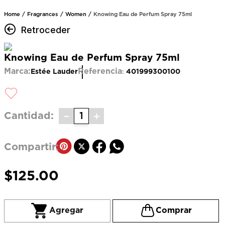
Fragrances
Women
Knowing Eau de Perfum Spray 75ml
Retroceder
Knowing Eau de Perfum Spray 75ml
Marca:
Referencia
Estée Lauder
401999300100
:
－
＋
Cantidad
$
125
.
00