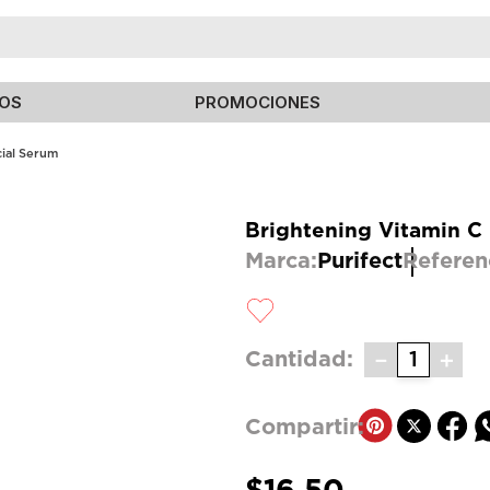
TÉRMINOS MÁS BUSCADOS
OS
PROMOCIONES
1
.
mac
2
.
kerastase
cial Serum
3
.
byphasse
Brightening Vitamin C
4
.
bodycology
Marca:
Purifect
Referen
5
.
clinique chubby
6
.
natasha denona
7
.
set
－
＋
Cantidad
8
.
estee lauder
9
.
cosrx
10
.
roche posay