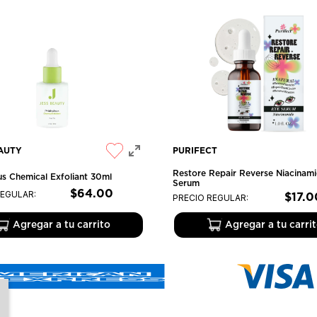
AUTY
PURIFECT
Restore Repair Reverse Niacinam
s Chemical Exfoliant 30ml
Serum
$
64
.
00
REGULAR:
$
17
.
0
PRECIO REGULAR:
Agregar a tu carrito
Agregar a tu carri