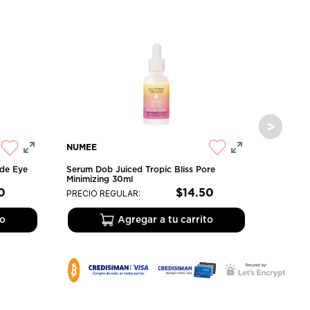
NUMEE
Serum Dob Juiced Tropic Bliss Pore
ide Eye
Minimizing 30ml
0
$
14
.
50
PRECIO REGULAR:
to
Agregar a tu carrito