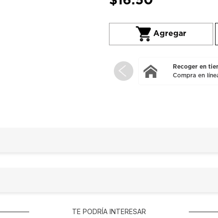
$
16
.
50
Recoger en tien
Compra en líne
TE PODRÍA INTERESAR