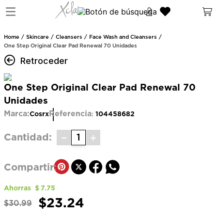
Skincare
Cleansers
Face Wash and Cleansers
One Step Original Clear Pad Renewal 70 Unidades
Retroceder
One Step Original Clear Pad Renewal 70
Unidades
Marca:
Referencia
Cosrx
104458682
:
－
＋
Cantidad
Ahorras
$
7
.
75
$
23
.
24
$
30
.
99